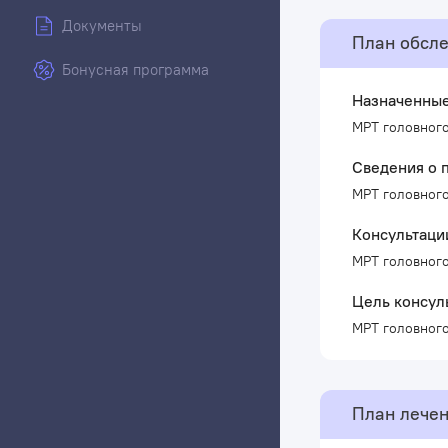
Документы
План обсл
Бонусная программа
Назначенные
МРТ головного
Сведения о 
МРТ головного
Консультаци
МРТ головного
Цель консул
МРТ головного
План лече