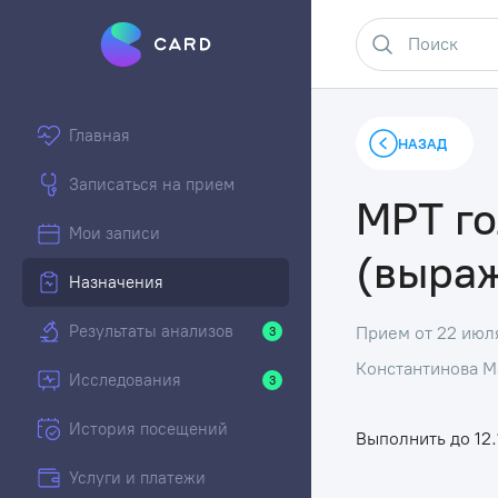
Главная
НАЗАД
Записаться на прием
МРТ го
Мои записи
(выраж
Назначения
Результаты анализов
Прием от 22 июл
3
Константинова М
Исследования
3
История посещений
Выполнить до 12.
Услуги и платежи