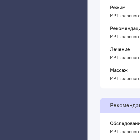
Режим
МРТ головного
Рекомендаци
МРТ головного
Лечение
МРТ головного
Массаж
МРТ головного
Рекоменда
Обследовани
МРТ головного