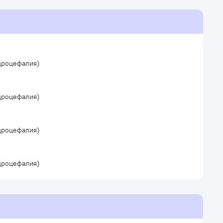
идроцефалия)
идроцефалия)
идроцефалия)
идроцефалия)