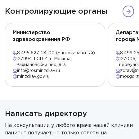
Контролирующие органы
Министерство
Департа
здравоохранения РФ
города 
8 495 627-24-00 (многоканальный)
8 499 2
127994, ГСП-4, г. Москва,
127006, 
Рахмановский пер, д. 3
переулок
info@rosminzdrav.ru
zdrav@m
minzdrav.gov.ru
mosgorzd
Написать директору
Врач
На консультации у любого врача нашей клиники
пациент получает не только ответы на
Алексеев Григорий Максимович