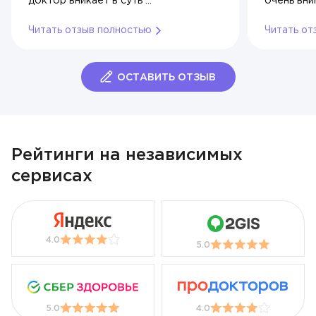
доктор вникает в суть ...
очень вни
Читать отзыв полностью
Читать от
ОСТАВИТЬ ОТЗЫВ
Рейтинги на независимых
сервисах
4.0
5.0
5.0
4.0