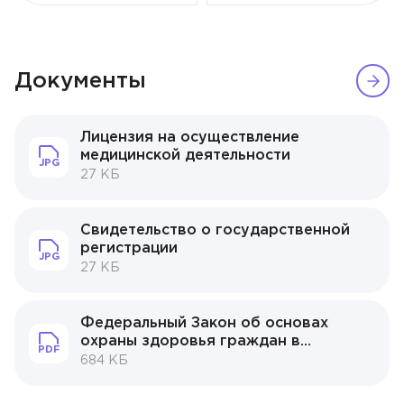
Документы
Лицензия на осуществление
медицинской деятельности
JPG
27 КБ
Свидетельство о государственной
регистрации
JPG
27 КБ
Федеральный Закон об основах
охраны здоровья граждан в
PDF
Российской Федерации N 323-ФЗ1
684 КБ