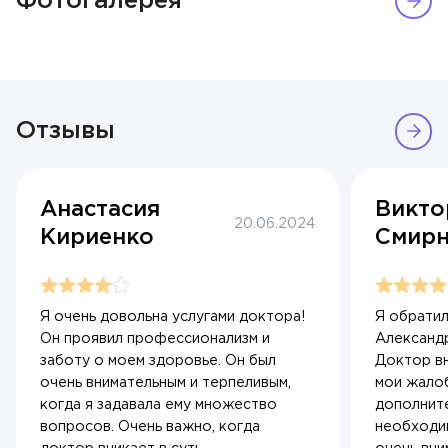
Фотогалерея
Отзывы
Анастасия
Викто
20.06.2024
Кириенко
Смирн
Я очень довольна услугами доктора!
Я обрати
Он проявил профессионализм и
Александр
заботу о моем здоровье. Он был
Доктор в
очень внимательным и терпеливым,
мои жалоб
когда я задавала ему множество
дополнит
вопросов. Очень важно, когда
необходи