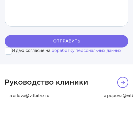
Тимофеев Александр Никитич
УЗИ-диагностика
Ухолов Тимур Иванович
Урология
Ушкалова Виктория Евгеньевна
Флебология
ОТПРАВИТЬ
Шестаков Антон Александрович
Хирургия
Я даю согласие на
обработку персональных данных
Юдина Вероника Максимовна
Эндокринология
Орлова Алина Николаевна
Попова А
Генеральный директор
Главный врач
Руководство клиники
8 (999) 123-45-67
8 (910) 678-9
a.orlova@vitbitrix.ru
a.popova@vitbi