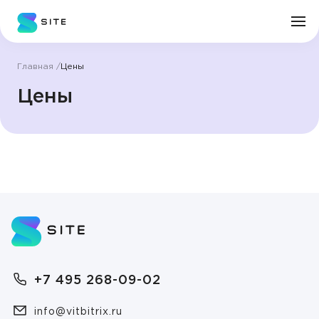
Главная
Цены
Личный кабинет
Цены
О клинике
Врачи
Услуги
Цены
+7 495 268-09-02
Пациенту
Врач
info@vitbitrix.ru