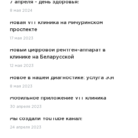
Акции
7 апреля - день здоровья!
8 мая 2024
Контакты
Новая VIT клиника на Мичуринском
проспекте
17 мая 2023
ЗАПИСЬ НА ПРИЁМ
Новый цифровой рентген-аппарат в
клинике на Беларусской
+7 495 268-09-02
12 мая 2023
Новое в нашей диагностике: услуга ЭЭГ
8 мая 2023
Мобильное приложение VIT клиника
30 апреля 2023
Врач
Мы создали YouTube канал!
Алексеев Григорий Максимович
24 апреля 2023