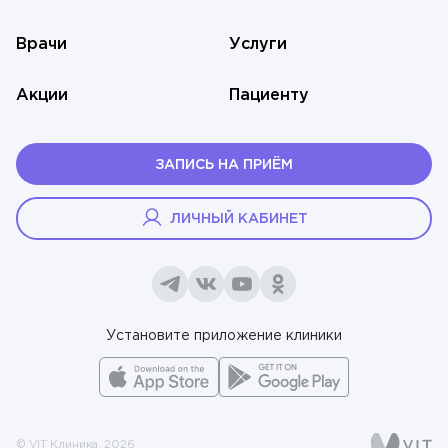
УЗИ-диагностика
Ухолов Тимур Иванович
Врачи
Услуги
Урология
Ушкалова Виктория Евгеньевна
Флебология
Акции
Пациенту
Шестаков Антон Александрович
Хирургия
Юдина Вероника Максимовна
ЗАПИСЬ НА ПРИЁМ
Эндокринология
ЛИЧНЫЙ КАБИНЕТ
Установите приложение клиники
© VIT Клиника, 2026