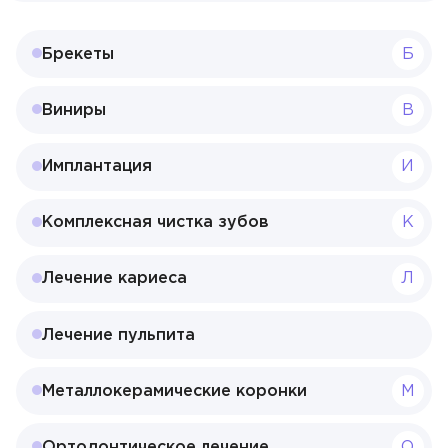
Акции
Брекеты
Б
Контакты
Виниры
В
ЗАПИСЬ НА ПРИЁМ
Имплантация
И
+7 495 268-09-02
Комплексная чистка зубов
К
Лечение кариеса
Л
Лечение пульпита
Металлокерамические коронки
М
Ортодонтическое лечение
О