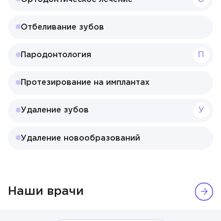
Отбеливание зубов
Пародонтология
П
Протезирование на имплантах
Удаление зубов
У
Врач
Алексеев Григорий Максимович
Удаление новообразований
Бирюкова Ульяна Викторовна
Филиал
Васильев Илья Артёмович
Наши врачи
Клиника на Берзарина
Гончарова Екатерина Даниэльевна
Направление
ОТПРАВИТЬ
Клиника на Ленинградском