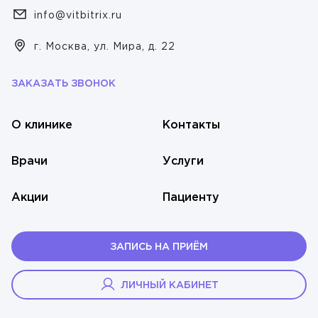
Флебология
info@vitbitrix.ru
Юдина Вероника Максимовна
Эндокринология
Хирургия
г. Москва, ул. Мира, д. 22
Эндокринология
ЗАКАЗАТЬ ЗВОНОК
О клинике
Контакты
Врачи
Услуги
Акции
Пациенту
ЗАПИСЬ НА ПРИЁМ
ЛИЧНЫЙ КАБИНЕТ