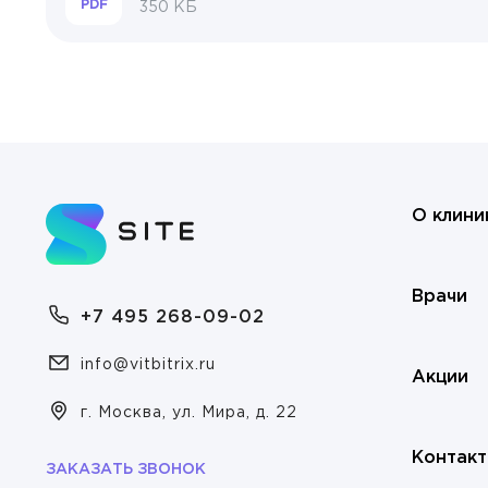
PDF
350 КБ
Золот
Клини
Гемат
Котов
Гинек
Осипо
ОТП
Отори
Попов
Прокт
Родио
О клини
Терап
Рудак
Травм
Тимоф
Врачи
+7 495 268-09-02
УЗИ-д
Ухоло
info@vitbitrix.ru
Уроло
Акции
Ушкал
г. Москва, ул. Мира, д. 22
Флебо
Шеста
Контак
Хирур
ЗАКАЗАТЬ ЗВОНОК
Юдина