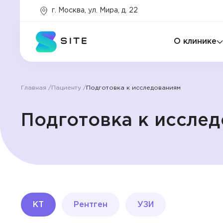
г. Москва, ул. Мира, д. 22
Основной цвет
Варианты основного цвета
О клинике
#7668e7
Главная
Пациенту
Подготовка к исследованиям
Подготовка к иссле
Главный
баннер
Услуги
Программы
КТ
Рентген
УЗИ