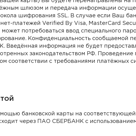
в Вашей карты) Вы будете перенаправлены на
дер
Видео
тёжным шлюзом и передача информации осуще
окола шифрования SSL. В случае если Ваш ба
ант
Третий вариант
т-платежей Verified By Visa, MasterCard Secur
 может потребоваться ввод специального паро
ант
Третий вариант
фрование. Конфиденциальность сообщаемой п
. Введённая информация не будет предоставл
отренных законодательством РФ. Проведение 
ант
Третий вариант
ом соответствии с требованиями платёжных сист
ант
Третий вариант
ант
ч
Третий вариант
ртой
еев Григорий Максимович
Третий вариант
ант
омощью банковской карты на соответствующей
ова Ульяна Викторовна
исходит через ПАО СБЕРБАНК с использование
ант
Третий вариант
иал
ьев Илья Артёмович