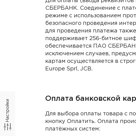
Для оплаты (ввода реквизито
Узкий слай
Широкий слайдер
О
СБЕРБАНК. Соединение с пла
клинике
режиме с использованием прот
Второй вари
Первый вариант
безопасного проведения интерне
Врачи
для проведения платежа также
Второй вари
Первый вариант
поддерживает 256-битное ши
Акции
обеспечивается ПАО СБЕРБАНК
исключением случаев, предусм
Второй вари
Первый вариант
Отзывы
картам осуществляется в строг
Europe Sprl, JCB.
Второй вари
Первый вариант
Филиалы
Первый вариант
Второй вари
Вра
Оплата банковской ка
Настройки
Алекс
Первый вариант
Второй вари
Для выбора оплаты товара с п
Бирюк
кнопку Оплатить. Оплата про
Второй вари
Первый вариант
платёжных систем:
Фил
Васил