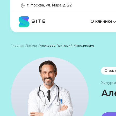
г. Москва, ул. Мира, д. 22
Основной цвет
Варианты основного цвета
О клинике
#7668e7
Главная
Врачи
Алексеев Григорий Максимович
Стаж с
Главный
баннер
Хирурги
Услуги
Ал
Программы