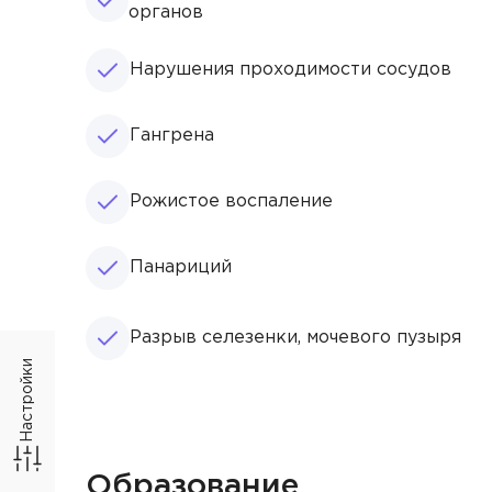
органов
Нарушения проходимости сосудов
Гангрена
Рожистое воспаление
Панариций
Вра
Разрыв селезенки, мочевого пузыря
Настройки
Алекс
Бирюк
Фил
Васил
Образование