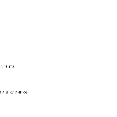
ова Виктория Евгеньевна
логия
ков Антон Александрович
гия
 Вероника Максимовна
ринология
. Чита.
м в клинике