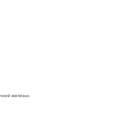
ых
нных
ых
очной железы».