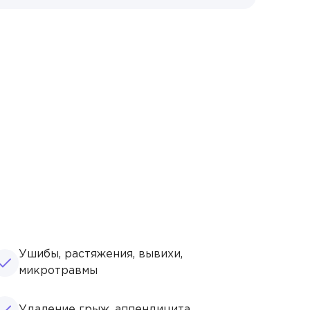
Ушибы, растяжения, вывихи,
микротравмы
Удаление грыж, аппендицита