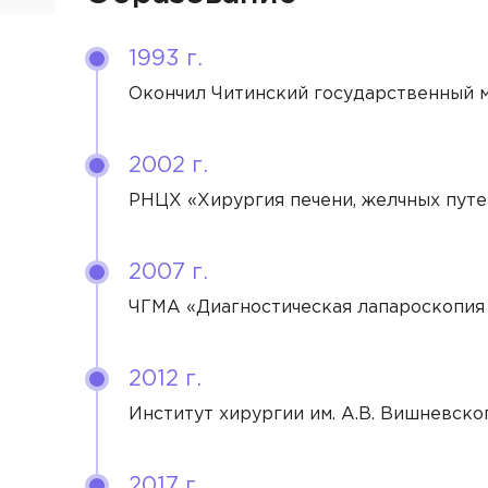
Гонча
Клини
1993 г.
Нап
Журав
ОТП
Клини
Окончил Читинский государственный м
Гастр
Золот
Клини
ОТПРАВИ
Гемат
2002 г.
Котов
РНЦХ «Хирургия печени, желчных пут
Гинек
Осипо
ОТП
Отори
Попов
2007 г.
Прокт
ЧГМА «Диагностическая лапароскопия 
Родио
Терап
Рудак
2012 г.
Травм
Тимоф
Институт хирургии им. А.В. Вишневско
УЗИ-д
Ухоло
2017 г.
Уроло