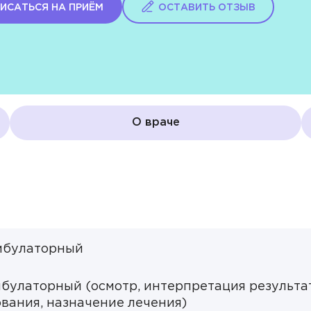
дер
Видео
ИСАТЬСЯ НА ПРИЁМ
ОСТАВИТЬ ОТЗЫВ
ант
Третий вариант
ант
Третий вариант
О враче
ант
Третий вариант
ант
Третий вариант
ант
Третий вариант
Третий вариант
ант
амбулаторный
ант
Третий вариант
мбулаторный (осмотр, интерпретация результа
вания, назначение лечения)