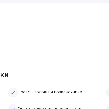
ыки
Травмы головы и позвоночника
Опухоли, жировики, миомы и др.