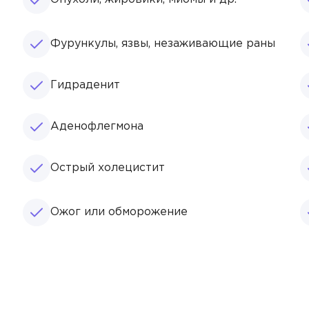
Фурункулы, язвы, незаживающие раны
Гидраденит
Аденофлегмона
Острый холецистит
ч
Ожог или обморожение
еев Григорий Максимович
ова Ульяна Викторовна
иал
ьев Илья Артёмович