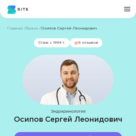
Главная
Врачи
Осипов Сергей Леонидович
Личный кабинет
Стаж с 1994 г.
6 отзывов
О клинике
Врачи
Услуги
Цены
Эндокринология
Осипов Сергей Леонидович
Пациенту