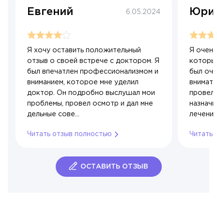
Юдина Вероника Максимовна
Евгений
Юри
6.05.2024
Эндокринология
Я хочу оставить положительный
Я очень
отзыв о своей встрече с доктором. Я
который
был впечатлен профессионализмом и
был оч
вниманием, которое мне уделил
внимате
доктор. Он подробно выслушал мои
провел
проблемы, провел осмотр и дал мне
назнач
дельные сове...
лечение,
Читать отзыв полностью
Читать 
ОСТАВИТЬ ОТЗЫВ