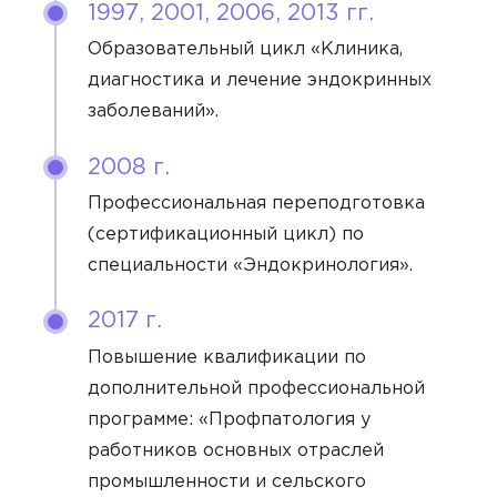
1997, 2001, 2006, 2013 гг.
Образовательный цикл «Клиника,
диагностика и лечение эндокринных
заболеваний».
2008 г.
Профессиональная переподготовка
(сертификационный цикл) по
Врач
специальности «Эндокринология».
Алексеев Григорий Максимович
2017 г.
Бирюкова Ульяна Викторовна
Повышение квалификации по
дополнительной профессиональной
Филиал
Васильев Илья Артёмович
программе: «Профпатология у
Клиника на Берзарина
Гончарова Екатерина Даниэльевна
работников основных отраслей
Направление
ОТПРАВИТЬ
промышленности и сельского
Удостоверение о повышении
Клиника на Ленинградском
Журавлёва Ирина Артёмовна