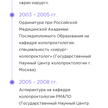
«врач-хирург».
Алексеев Григорий Максимович
2003 – 2005 гг.
Бирюкова Ульяна Викторовна
Ординатура при Российской
Филиал
Васильев Илья Артёмович
Медицинской Академии
Последипломного Образования на
Клиника на Берзарина
Гончарова Екатерина Даниэльевна
Направление
кафедре колопроктологии:
ОТПРАВИТЬ
Клиника на Ленинградском
Журавлёва Ирина Артёмовна
специальность «хирург-
Я даю согласие на
обработку персональных
Сертификат специалиста
Гастроэнтерология
данных
колопроктолог» (Государственный
Клиника на Новоостаповской
Золотов Александр Олегович
Гематология
Научный Центр колопроктологии г.
ОТПРАВИТЬ
ЗАКРЫТЬ
ЗАКРЫТЬ
Котова Арина Александровна
Москва).
Я даю согласие на
обработку персональных
Гинекология
ОТПРАВИТЬ
данных
ЗАКРЫТЬ
Осипов Сергей Леонидович
2005 – 2008 гг.
ЗАКРЫТЬ
Я даю согласие на
обработку персональных
Оториноларингология
ЗАКРЫТЬ
ЗАКРЫТЬ
данных
Попов Матвей Маркович
Аспирантура на кафедре
Проктология
колопроктологии РМАПО
Родионова Елизавета Марковна
(Государственный Научный Центр
Терапия