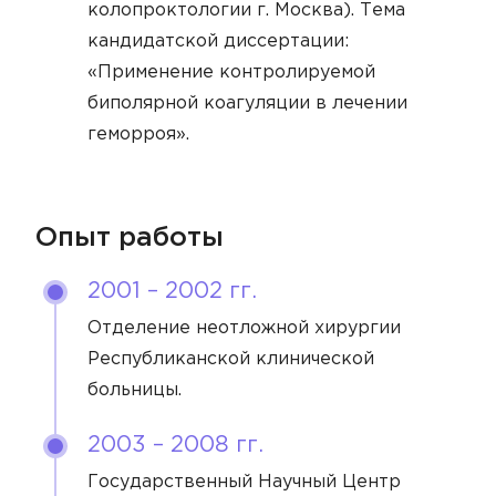
колопроктологии г. Москва). Тема
Рудакова Нина Денисовна
Травматология
кандидатской диссертации:
Тимофеев Александр Никитич
«Применение контролируемой
УЗИ-диагностика
биполярной коагуляции в лечении
Ухолов Тимур Иванович
Урология
геморроя».
Ушкалова Виктория Евгеньевна
Флебология
Шестаков Антон Александрович
Хирургия
Опыт работы
Юдина Вероника Максимовна
Эндокринология
2001 – 2002 гг.
Отделение неотложной хирургии
Республиканской клинической
больницы.
2003 – 2008 гг.
Государственный Научный Центр