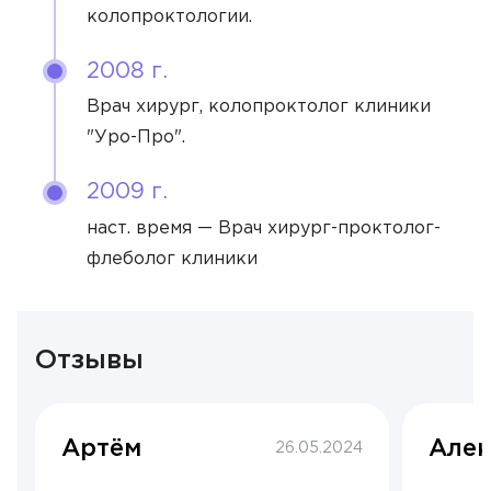
колопроктологии.
2008 г.
Врач хирург, колопроктолог клиники
"Уро-Про".
2009 г.
наст. время — Врач хирург-проктолог-
флеболог клиники
Отзывы
Артём
Алек
26.05.2024