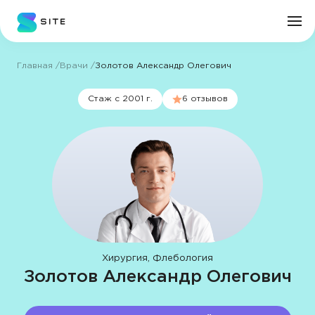
Главная
Врачи
Золотов Александр Олегович
Личный кабинет
Стаж с 2001 г.
6 отзывов
О клинике
Врачи
Услуги
Цены
Хирургия, Флебология
Золотов Александр Олегович
Пациенту