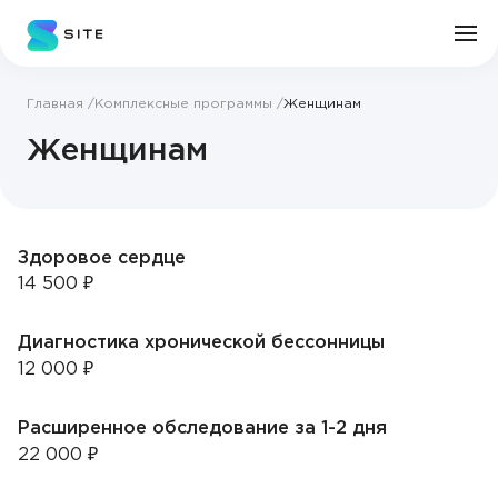
Главная
Комплексные программы
Женщинам
Личный кабинет
Женщинам
О клинике
Врачи
Здоровое сердце
14 500 ₽
Услуги
Диагностика хронической бессонницы
12 000 ₽
Цены
Расширенное обследование за 1-2 дня
Пациенту
22 000 ₽