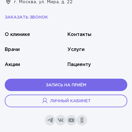
Рудакова Нина Денисовна
г. Москва, ул. Мира, д. 22
Травматология
Тимофеев Александр Никитич
ЗАКАЗАТЬ ЗВОНОК
УЗИ-диагностика
Ухолов Тимур Иванович
Урология
О клинике
Контакты
Ушкалова Виктория Евгеньевна
Флебология
Врачи
Услуги
Шестаков Антон Александрович
Хирургия
Акции
Пациенту
Юдина Вероника Максимовна
Эндокринология
ЗАПИСЬ НА ПРИЁМ
ЛИЧНЫЙ КАБИНЕТ