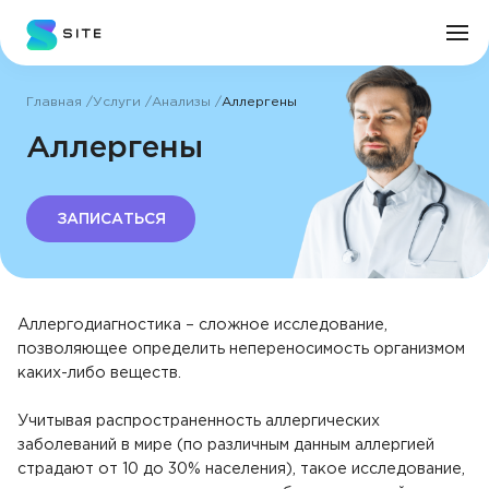
Главная
Услуги
Анализы
Аллергены
Личный кабинет
Аллергены
О клинике
ЗАПИСАТЬСЯ
Врачи
Услуги
Аллергодиагностика – сложное исследование,
позволяющее определить непереносимость организмом
Цены
каких-либо веществ.
Учитывая распространенность аллергических
Пациенту
заболеваний в мире (по различным данным аллергией
страдают от 10 до 30% населения), такое исследование,