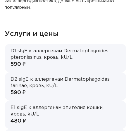
Акции
как аллергодиагностика, должно быть чрезвычайно
популярным.
Контакты
Услуги и цены
ЗАПИСЬ НА ПРИЁМ
D1 sIgE к аллергенам Dermatophagoides
pteronissinus, кровь, kU/L
+7 495 268-09-02
590 ₽
D2 sIgE к аллергенам Dermatophagoides
farinae, кровь, kU/L
590 ₽
E1 sIgE к аллергенам эпителия кошки,
кровь, kU/L
480 ₽
Врач