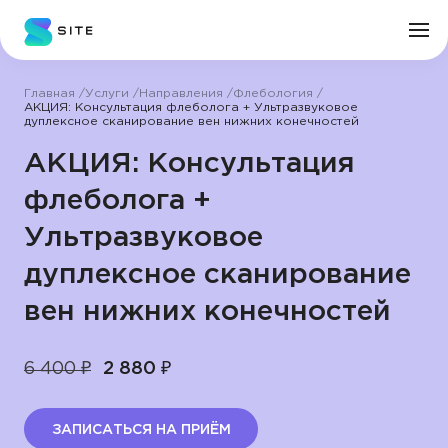
Главная
Услуги
Направления
Флебология
Личный кабинет
АКЦИЯ: Консультация флеболога + Ультразвуковое
дуплексное сканирование вен нижних конечностей
АКЦИЯ: Консультация
О клинике
флеболога +
Врачи
Ультразвуковое
дуплексное сканирование
Услуги
вен нижних конечностей
Цены
6 400 ₽
2 880 ₽
Пациенту
ЗАПИСАТЬСЯ НА ПРИЁМ