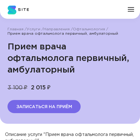
Главная
Услуги
Направления
Офтальмология
Личный кабинет
Прием врача офтальмолога первичный, амбулаторный
Прием врача
О клинике
офтальмолога первичный,
амбулаторный
Врачи
3 100 ₽
2 015 ₽
Услуги
Цены
ЗАПИСАТЬСЯ НА ПРИЁМ
Пациенту
Описание услуги "Прием врача офтальмолога первичный,