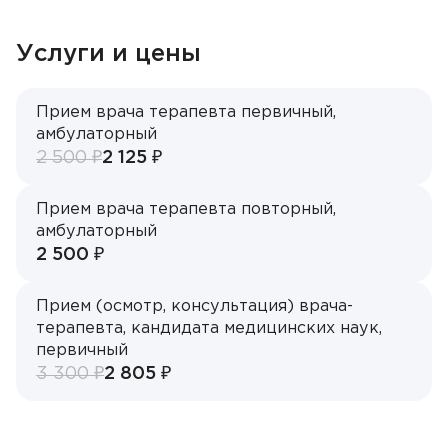
Акции
Услуги и цены
Контакты
Прием врача терапевта первичный,
амбулаторный
ЗАПИСЬ НА ПРИЁМ
2 500 ₽
2 125 ₽
+7 495 268-09-02
Прием врача терапевта повторный,
амбулаторный
2 500 ₽
Прием (осмотр, консультация) врача-
Врач
терапевта, кандидата медицинских наук,
первичный
Алексеев Григорий Максимович
3 300 ₽
2 805 ₽
Бирюкова Ульяна Викторовна
Филиал
Васильев Илья Артёмович