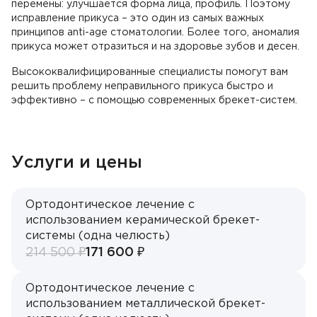
Акции
перемены: улучшается форма лица, профиль. Поэтому
исправление прикуса – это один из самых важных
принципов anti-age стоматологии. Более того, аномалия
Контакты
прикуса может отразиться и на здоровье зубов и десен.
Высококвалифицированные специалисты помогут вам
решить проблему неправильного прикуса быстро и
эффективно – с помощью современных брекет-систем.
ЗАПИСЬ НА ПРИЁМ
+7 495 268-09-02
Услуги и цены
Ортодонтическое лечение с
использованием керамической брекет-
системы (одна челюсть)
214 500 ₽
171 600 ₽
Ортодонтическое лечение с
Врач
использованием металлической брекет-