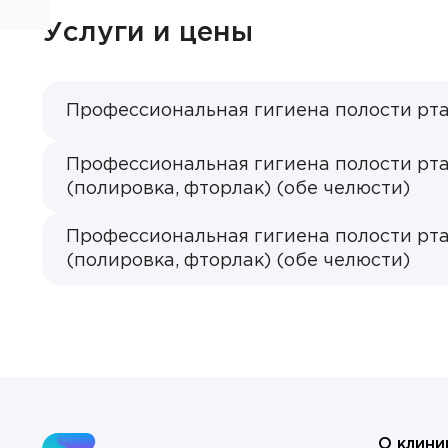
Фил
Васил
Услуги и цены
Гонча
Клини
Нап
Журав
ОТП
Клини
Профессиональная гигиена полости рта 
Гастр
Золот
Клини
Гемат
Профессиональная гигиена полости рта
Котов
(полировка, фторлак) (обе челюсти)
Гинек
Осипо
Профессиональная гигиена полости рта
ОТП
Отори
(полировка, фторлак) (обе челюсти)
Попов
Прокт
Родио
Терап
Рудак
Травм
Тимоф
УЗИ-д
Ухоло
О клини