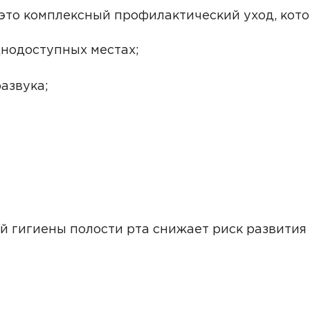
дер
Видео
это комплексный профилактический уход, кото
ант
Третий вариант
уднодоступных местах;
ант
Третий вариант
азвука;
ант
Третий вариант
ант
Третий вариант
ант
Третий вариант
ч
гигиены полости рта снижает риск развития к
Третий вариант
ант
еев Григорий Максимович
ант
Третий вариант
ова Ульяна Викторовна