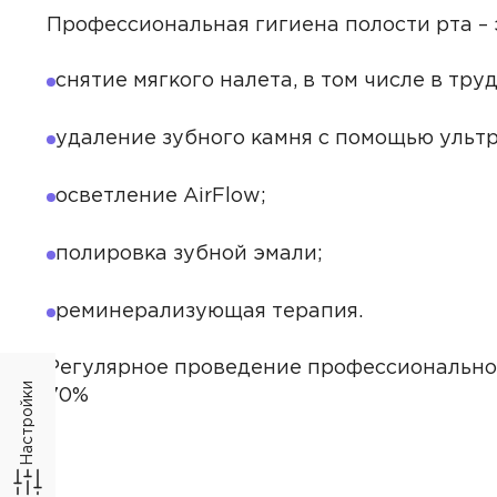
Узкий слай
Широкий слайдер
О
Профессиональная гигиена полости рта – 
клинике
Второй вари
Первый вариант
снятие мягкого налета, в том числе в тр
Врачи
Второй вари
Первый вариант
удаление зубного камня с помощью ультр
Акции
осветление AirFlow;
Второй вари
Первый вариант
Отзывы
полировка зубной эмали;
Второй вари
Первый вариант
Филиалы
реминерализующая терапия.
Первый вариант
Второй вари
Вра
Регулярное проведение профессиональной 
Настройки
Первый вариант
70%
Второй вари
Алекс
Второй вари
Бирюк
Первый вариант